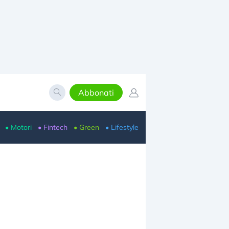
Abbonati
• Motori
• Fintech
• Green
• Lifestyle