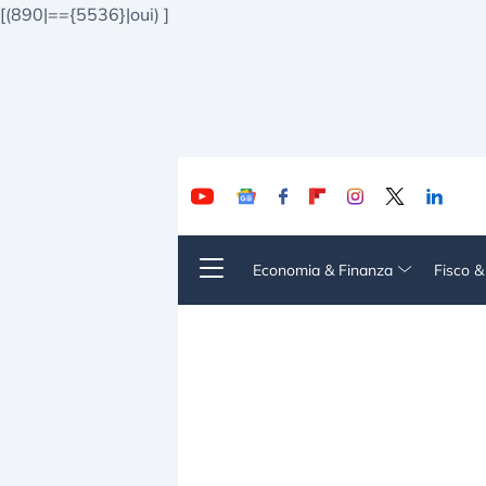
[(890|=={5536}|oui)
]
Economia & Finanza
Fisco 