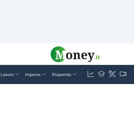
& Lavoro
Imprese
Risparmio