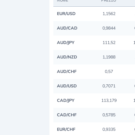
NOME
PREZZO
EUR/USD
1,1562
AUD/CAD
0,9844
AUD/JPY
111,52
AUD/NZD
1,1988
AUD/CHF
0,57
AUD/USD
0,7071
CAD/JPY
113,179
CAD/CHF
0,5785
EUR/CHF
0,9335