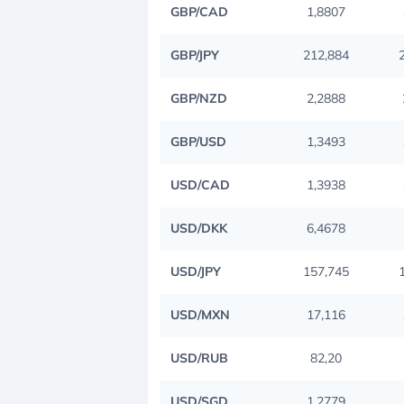
GBP/CAD
1,8807
GBP/JPY
212,884
GBP/NZD
2,2888
GBP/USD
1,3493
USD/CAD
1,3938
USD/DKK
6,4678
USD/JPY
157,745
USD/MXN
17,116
USD/RUB
82,20
USD/SGD
1,2779