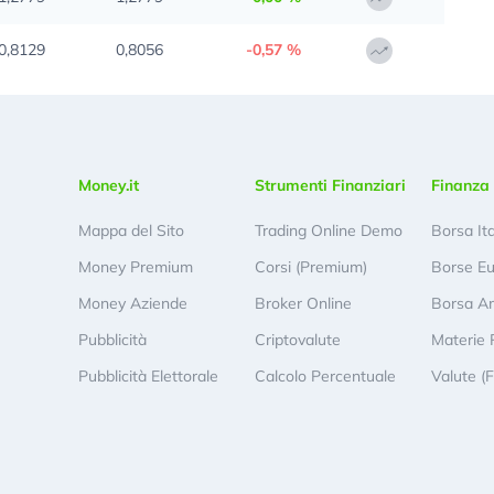
0,8129
0,8056
-0,57 %
Money.it
Strumenti Finanziari
Finanza 
Mappa del Sito
Trading Online Demo
Borsa It
Money Premium
Corsi (Premium)
Borse E
Money Aziende
Broker Online
Borsa A
Pubblicità
Criptovalute
Materie 
Pubblicità Elettorale
Calcolo Percentuale
Valute (