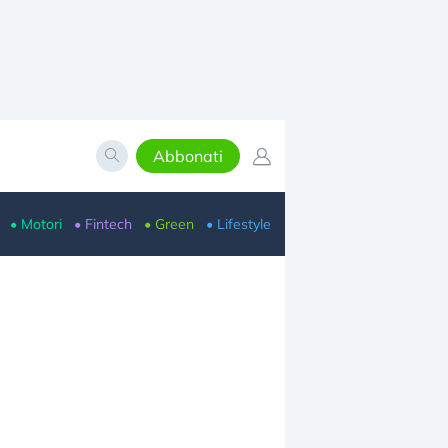
Abbonati
• Motori
• Fintech
• Green
• Lifestyle