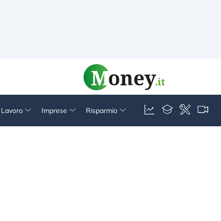
& Lavoro
Imprese
Risparmio