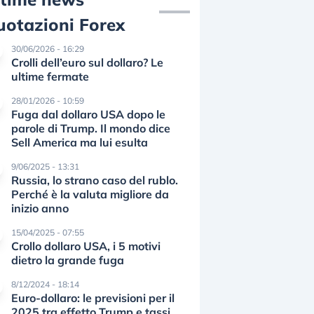
uotazioni Forex
30/06/2026 - 16:29
Crolli dell’euro sul dollaro? Le
ultime fermate
28/01/2026 - 10:59
Fuga dal dollaro USA dopo le
parole di Trump. Il mondo dice
Sell America ma lui esulta
9/06/2025 - 13:31
Russia, lo strano caso del rublo.
Perché è la valuta migliore da
inizio anno
15/04/2025 - 07:55
Crollo dollaro USA, i 5 motivi
dietro la grande fuga
8/12/2024 - 18:14
Euro-dollaro: le previsioni per il
2025 tra effetto Trump e tassi