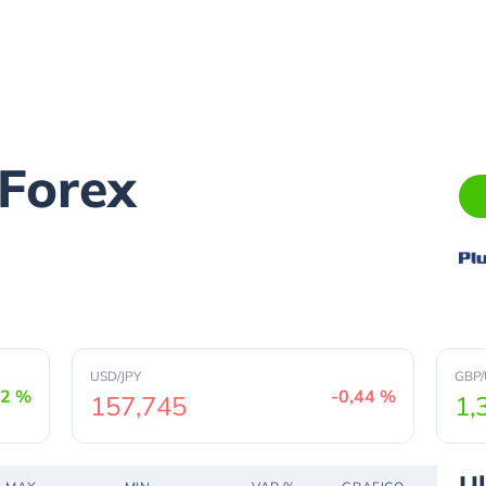
 Forex
USD/JPY
GBP
32 %
-0,44 %
157,745
1,
U