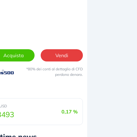
Acquista
Vendi
*80% dei conti al dettaglio di CFD
perdono denaro.
/USD
0,17 %
3493
ltime news