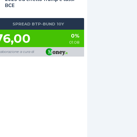
BCE
SPREAD BTP-BUND 10Y
76,00
0%
01:08
laborazione a cura di