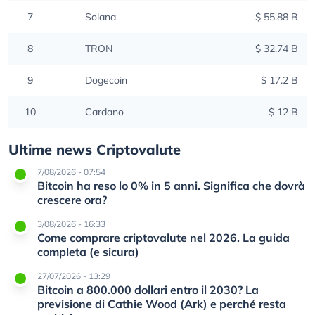
7
Solana
$ 55.88 B
8
TRON
$ 32.74 B
9
Dogecoin
$ 17.2 B
10
Cardano
$ 12 B
Ultime news Criptovalute
7/08/2026 - 07:54
Bitcoin ha reso lo 0% in 5 anni. Significa che dovrà
crescere ora?
3/08/2026 - 16:33
Come comprare criptovalute nel 2026. La guida
completa (e sicura)
27/07/2026 - 13:29
Bitcoin a 800.000 dollari entro il 2030? La
previsione di Cathie Wood (Ark) e perché resta