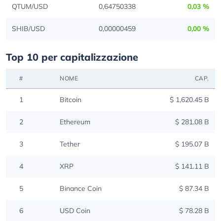
QTUM/USD
0,64750338
0,03 %
SHIB/USD
0,00000459
0,00 %
Top 10 per capitalizzazione
#
NOME
CAP.
1
Bitcoin
$ 1,620.45 B
2
Ethereum
$ 281.08 B
3
Tether
$ 195.07 B
4
XRP
$ 141.11 B
5
Binance Coin
$ 87.34 B
6
USD Coin
$ 78.28 B