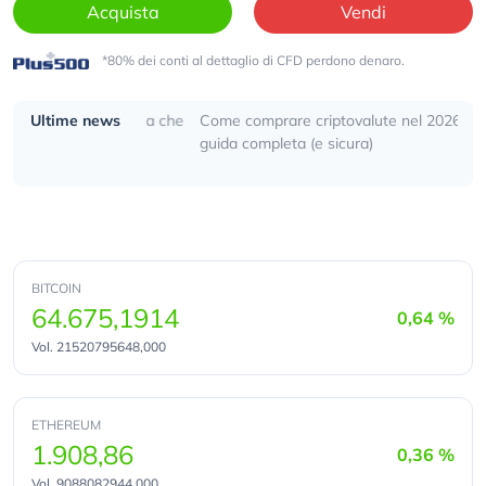
Acquista
Vendi
*80% dei conti al dettaglio di CFD perdono denaro.
 anni. Significa che
Ultime news
Come comprare criptovalute nel 2026. La
Bi
guida completa (e sicura)
pr
re
BITCOIN
64.675,1914
0,64 %
Vol.
21520795648,000
ETHEREUM
1.908,86
0,36 %
Vol.
9088082944,000