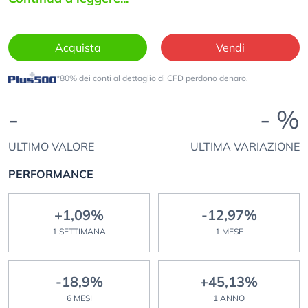
Acquista
Vendi
*80% dei conti al dettaglio di CFD perdono denaro.
-
- %
ULTIMO VALORE
ULTIMA VARIAZIONE
PERFORMANCE
+1,09%
-12,97%
1 SETTIMANA
1 MESE
-18,9%
+45,13%
6 MESI
1 ANNO