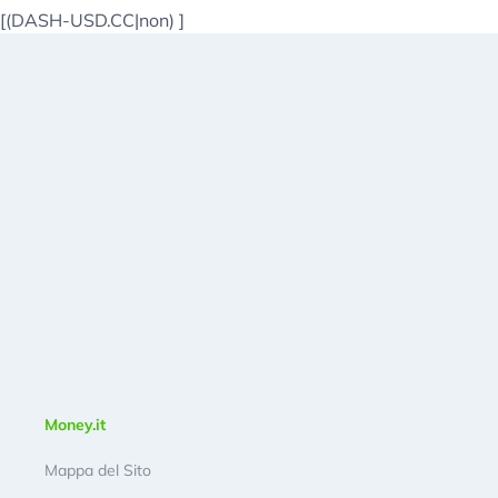
[(DASH-USD.CC|non)
]
Money.it
Mappa del Sito