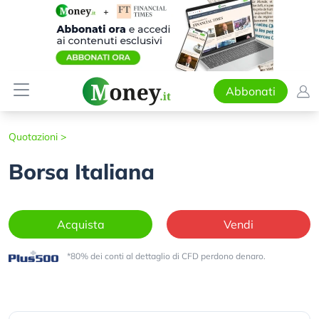
Abbonati
Quotazioni
>
Borsa Italiana
Acquista
Vendi
*80% dei conti al dettaglio di CFD perdono denaro.