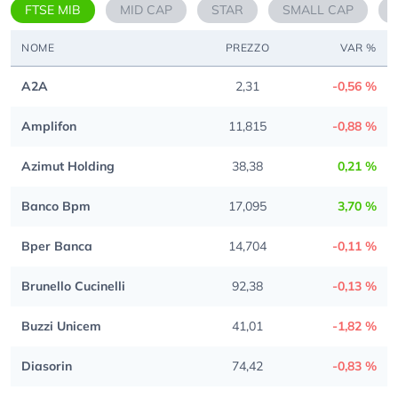
FTSE MIB
MID CAP
STAR
SMALL CAP
NOME
PREZZO
VAR %
A2A
2,31
-0,56 %
Amplifon
11,815
-0,88 %
Azimut Holding
38,38
0,21 %
Banco Bpm
17,095
3,70 %
Bper Banca
14,704
-0,11 %
Brunello Cucinelli
92,38
-0,13 %
Buzzi Unicem
41,01
-1,82 %
Diasorin
74,42
-0,83 %