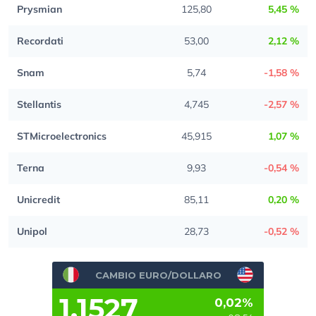
Prysmian
125,80
5,45 %
Recordati
53,00
2,12 %
Snam
5,74
-1,58 %
Stellantis
4,745
-2,57 %
STMicroelectronics
45,915
1,07 %
Terna
9,93
-0,54 %
Unicredit
85,11
0,20 %
Unipol
28,73
-0,52 %
CAMBIO EURO/DOLLARO
1,1527
0,02%