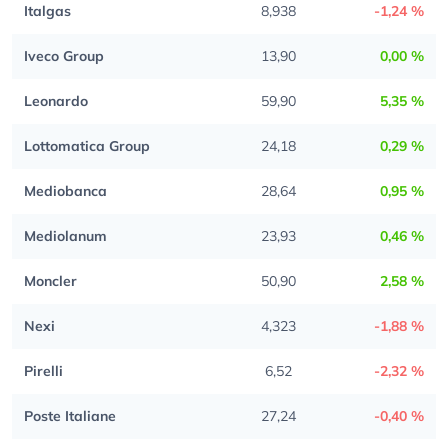
Italgas
8,938
-1,24 %
Iveco Group
13,90
0,00 %
Leonardo
59,90
5,35 %
Lottomatica Group
24,18
0,29 %
Mediobanca
28,64
0,95 %
Mediolanum
23,93
0,46 %
Moncler
50,90
2,58 %
Nexi
4,323
-1,88 %
Pirelli
6,52
-2,32 %
Poste Italiane
27,24
-0,40 %