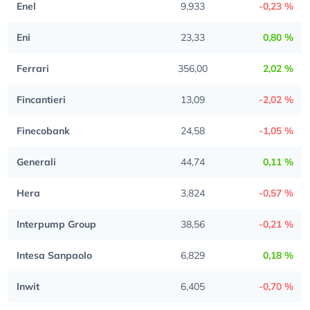
Enel
9,933
-0,23 %
Eni
23,33
0,80 %
Ferrari
356,00
2,02 %
Fincantieri
13,09
-2,02 %
Finecobank
24,58
-1,05 %
Generali
44,74
0,11 %
Hera
3,824
-0,57 %
Interpump Group
38,56
-0,21 %
Intesa Sanpaolo
6,829
0,18 %
Inwit
6,405
-0,70 %