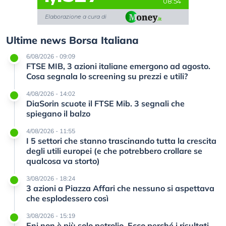
08:54
Elaborazione a cura di
Ultime news Borsa Italiana
6/08/2026 - 09:09
FTSE MIB, 3 azioni italiane emergono ad agosto.
Cosa segnala lo screening su prezzi e utili?
4/08/2026 - 14:02
DiaSorin scuote il FTSE Mib. 3 segnali che
spiegano il balzo
4/08/2026 - 11:55
I 5 settori che stanno trascinando tutta la crescita
degli utili europei (e che potrebbero crollare se
qualcosa va storto)
3/08/2026 - 18:24
3 azioni a Piazza Affari che nessuno si aspettava
che esplodessero così
3/08/2026 - 15:19
Eni non è più solo petrolio. Ecco perché i risultati