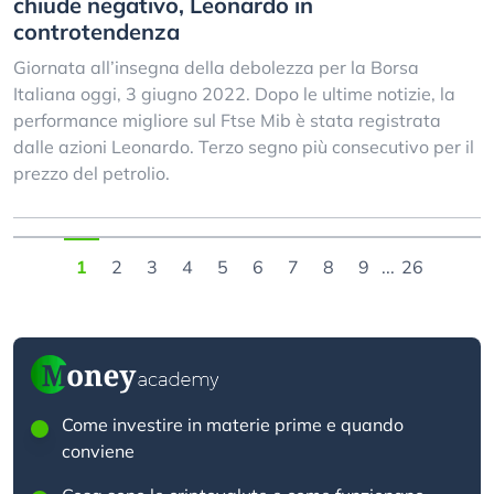
chiude negativo, Leonardo in
controtendenza
Giornata all’insegna della debolezza per la Borsa
Italiana oggi, 3 giugno 2022. Dopo le ultime notizie, la
performance migliore sul Ftse Mib è stata registrata
dalle azioni Leonardo. Terzo segno più consecutivo per il
prezzo del petrolio.
1
2
3
4
5
6
7
8
9
...
26
Come investire in materie prime e quando
conviene