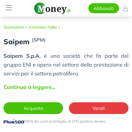
Abbonati
Quotazioni >
Azionario Italia >
(SPM)
Saipem
Saipem S.p.A.
è una società che fa parte del
gruppo ENI e opera nel settore della prestazione di
servizi per il settore petrolifero.
Continua a leggere...
Acquista
Vendi
*80% dei conti al dettaglio di CFD perdono denaro.