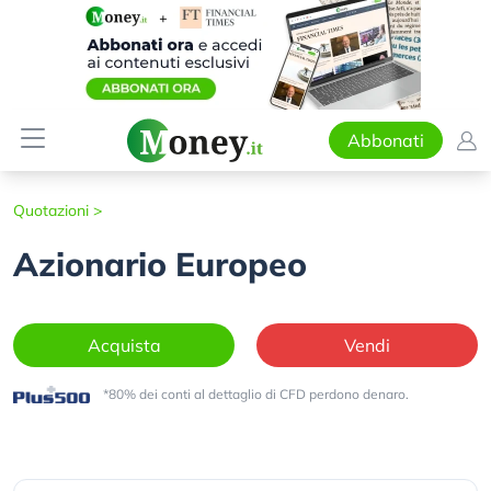
Abbonati
Quotazioni
>
Azionario Europeo
Acquista
Vendi
*80% dei conti al dettaglio di CFD perdono denaro.