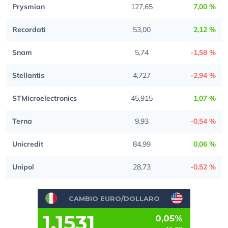
Prysmian
127,65
7,00 %
Recordati
53,00
2,12 %
Snam
5,74
-1,58 %
Stellantis
4,727
-2,94 %
STMicroelectronics
45,915
1,07 %
Terna
9,93
-0,54 %
Unicredit
84,99
0,06 %
Unipol
28,73
-0,52 %
CAMBIO EURO/DOLLARO
1,1531
0,05%