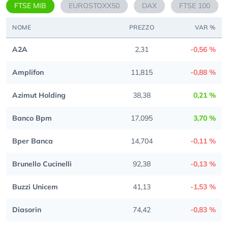
FTSE MIB
EUROSTOXX50
DAX
FTSE 100
NOME
PREZZO
VAR %
A2A
2,31
-0,56 %
Amplifon
11,815
-0,88 %
Azimut Holding
38,38
0,21 %
Banco Bpm
17,095
3,70 %
Bper Banca
14,704
-0,11 %
Brunello Cucinelli
92,38
-0,13 %
Buzzi Unicem
41,13
-1,53 %
Diasorin
74,42
-0,83 %