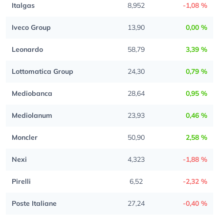
Italgas
8,952
-1,08 %
Iveco Group
13,90
0,00 %
Leonardo
58,79
3,39 %
Lottomatica Group
24,30
0,79 %
Mediobanca
28,64
0,95 %
Mediolanum
23,93
0,46 %
Moncler
50,90
2,58 %
Nexi
4,323
-1,88 %
Pirelli
6,52
-2,32 %
Poste Italiane
27,24
-0,40 %