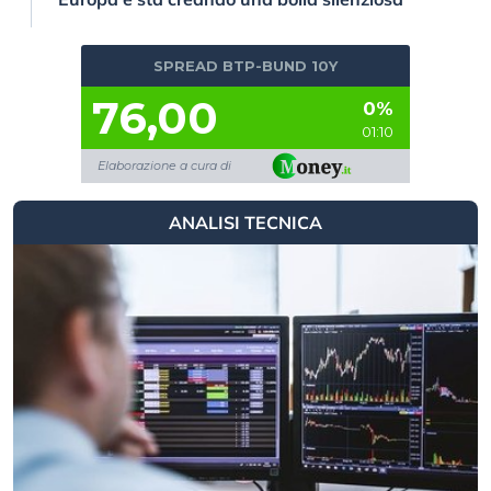
SPREAD BTP-BUND 10Y
76,00
0%
01:10
Elaborazione a cura di
ANALISI TECNICA