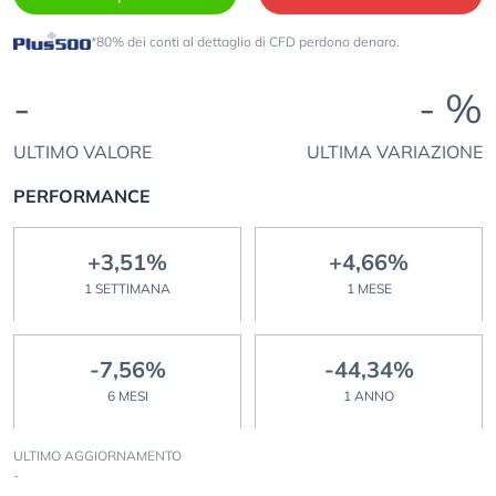
*80% dei conti al dettaglio di CFD perdono denaro.
-
- %
ULTIMO VALORE
ULTIMA VARIAZIONE
PERFORMANCE
+3,51%
+4,66%
1 SETTIMANA
1 MESE
-7,56%
-44,34%
6 MESI
1 ANNO
ULTIMO AGGIORNAMENTO
-