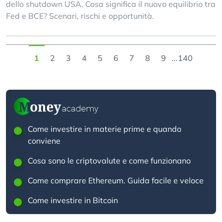
dello shutdown USA. Cosa significa il nuovo equilibrio tra
Fed e BCE? Scenari, rischi e opportunità.
1
2
3
4
5
6
7
8
9
...
140
Come investire in materie prime e quando
conviene
Cosa sono le criptovalute e come funzionano
Come comprare Ethereum. Guida facile e veloce
Come investire in Bitcoin