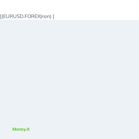
[(EURUSD.FOREX|non)
]
Money.it