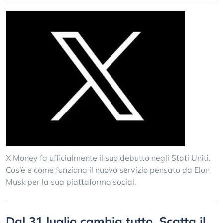
X Money fa ufficialmente il suo debutto negli Stati Uniti.
Cos’è e come funziona il nuovo servizio pensato da Elon
Musk per la sua piattaforma social.
Dal 31 luglio cambia tutto. Scatta il