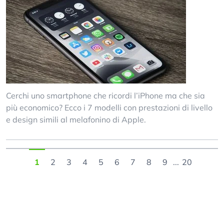
Cerchi uno smartphone che ricordi l’iPhone ma che sia
più economico? Ecco i 7 modelli con prestazioni di livello
e design simili al melafonino di Apple.
1
2
3
4
5
6
7
8
9
...
20