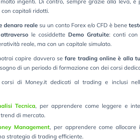
molto ingenti. Di contro, sempre grazie alla leva, è 
 con capitali ridotti.
re denaro reale
su un conto Forex e/o CFD è bene
test
 attraverso
le cosiddette
Demo Gratuite
: conti con 
eratività reale, ma con un capitale simulato.
otrai capire davvero se
fare trading online è alla t
sogno di un periodo di formazione con dei corsi dedica
corsi di Money.it dedicati al trading e inclusi n
alisi Tecnica
, per apprendere come leggere e inter
i trend di mercato.
Money Management
, per apprendere come allocare i
a strategia di trading efficiente.