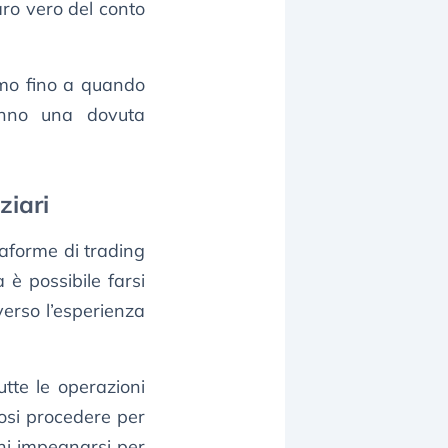
aro vero del conto
emo fino a quando
anno una dovuta
ziari
aforme di trading
 è possibile farsi
verso l’esperienza
utte le operazioni
cosi procedere per
chi impegnarsi per