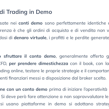
di Trading in Demo
usate nei
conti demo
sono perfettamente identiche a
fferenza è che gli ordini di acquisto e di vendita non 
dosi di
denaro virtuale
, i profitti e le perdite genera
uò sfruttare il conto demo
, generalmente offerto g
CFD,
per prendere dimestichezza
con il book, con l
ading online, testare le proprie strategie e il comporta
menti finanziari messi a disposizione dal broker scelto.
line con un conto demo
prima di iniziare l’operatività
. Si deve però fare attenzione a non sopravvalutare le
si usano piattaforme in demo si adottano strate