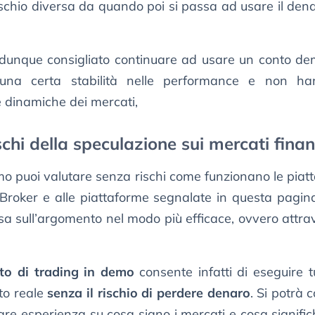
schio diversa da quando poi si passa ad usare il den
 è dunque consigliato continuare ad usare un conto d
una certa stabilità nelle performance e non h
 dinamiche dei mercati,
schi della speculazione sui mercati finan
o puoi valutare senza rischi come funzionano le piatt
 Broker e alle piattaforme segnalate in questa pagina
sa sull’argomento nel modo più efficace, ovvero attra
to di trading in demo
consente infatti di eseguire t
to reale
senza il rischio di perdere denaro
. Si potrà 
fare esperienza su cosa siano i mercati e cosa signifi