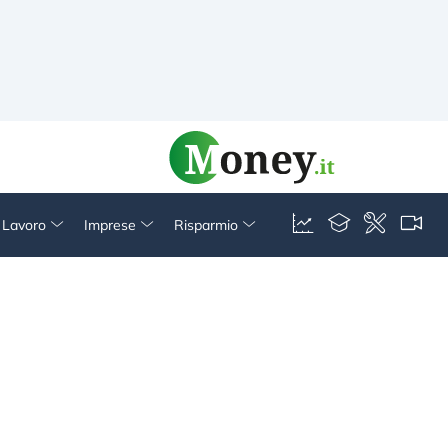
& Lavoro
Imprese
Risparmio