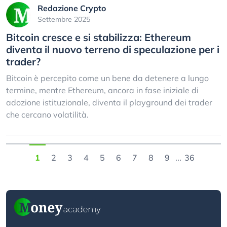
Redazione Crypto
Settembre 2025
Bitcoin cresce e si stabilizza: Ethereum
diventa il nuovo terreno di speculazione per i
trader?
Bitcoin è percepito come un bene da detenere a lungo
termine, mentre Ethereum, ancora in fase iniziale di
adozione istituzionale, diventa il playground dei trader
che cercano volatilità.
1
2
3
4
5
6
7
8
9
...
36