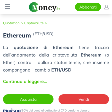
Abbonati
Quotazioni >
Criptovalute >
(ETH/USD)
Ethereum
La
quotazione di Ethereum
tiene traccia
dell’andamento della criptovaluta
Ethereum
(o
Ether) contro il dollaro statunitense, che insieme
compongono il cambio
ETH/USD
.
Continua a leggere...
Acquista
Vendi
*80% dei conti al dettaglio di CFD perdono denaro.