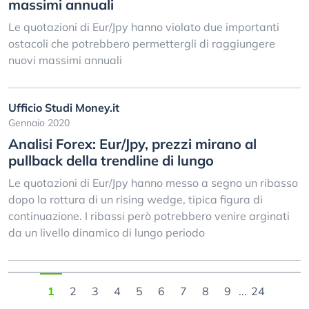
massimi annuali
Le quotazioni di Eur/Jpy hanno violato due importanti
ostacoli che potrebbero permettergli di raggiungere
nuovi massimi annuali
Ufficio Studi Money.it
Gennaio 2020
Analisi Forex: Eur/Jpy, prezzi mirano al
pullback della trendline di lungo
Le quotazioni di Eur/Jpy hanno messo a segno un ribasso
dopo la rottura di un rising wedge, tipica figura di
continuazione. I ribassi però potrebbero venire arginati
da un livello dinamico di lungo periodo
1
2
3
4
5
6
7
8
9
...
24