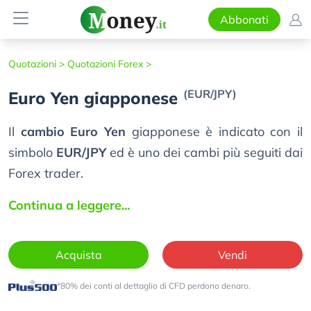
Abbonati
Quotazioni >
Quotazioni Forex >
(EUR/JPY)
Euro Yen giapponese
Il
cambio Euro Yen
giapponese è indicato con il
simbolo
EUR/JPY
ed è uno dei cambi più seguiti dai
Forex trader.
Continua a leggere...
Acquista
Vendi
*80% dei conti al dettaglio di CFD perdono denaro.