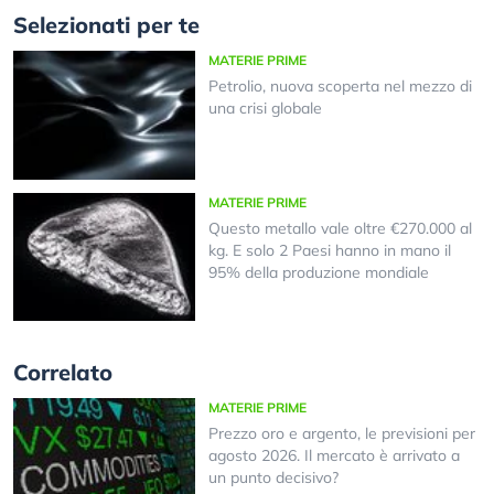
Selezionati per te
MATERIE PRIME
Petrolio, nuova scoperta nel mezzo di
una crisi globale
MATERIE PRIME
Questo metallo vale oltre €270.000 al
kg. E solo 2 Paesi hanno in mano il
95% della produzione mondiale
Correlato
MATERIE PRIME
Prezzo oro e argento, le previsioni per
agosto 2026. Il mercato è arrivato a
un punto decisivo?