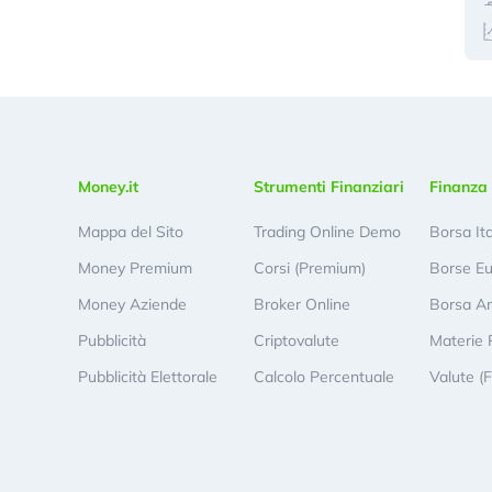
Money.it
Strumenti Finanziari
Finanza 
Mappa del Sito
Trading Online Demo
Borsa It
Money Premium
Corsi (Premium)
Borse E
Money Aziende
Broker Online
Borsa A
Pubblicità
Criptovalute
Materie 
Pubblicità Elettorale
Calcolo Percentuale
Valute (