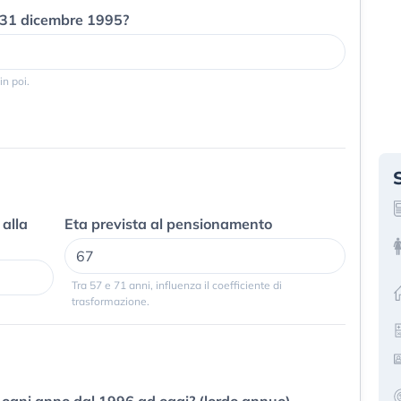
l 31 dicembre 1995?
in poi.
 alla
Eta prevista al pensionamento
Tra 57 e 71 anni, influenza il coefficiente di
trasformazione.
ogni anno dal 1996 ad oggi? (lordo annuo)