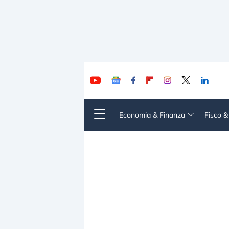
Economia & Finanza
Fisco 