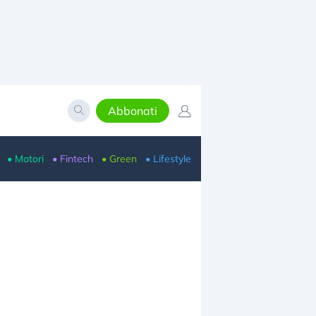
Abbonati
• Motori
• Fintech
• Green
• Lifestyle