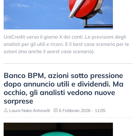
UniCredit verso il giorno X dei conti. Le previsioni degli
analisti per gli utili e ricavi. E il best case scenario per le
azioni (ma anche il worst case scenario).
Banco BPM, azioni sotto pressione
dopo annuncio utili e dividendi. Ma
occhio, gli analisti vedono nuove
sorprese
Laura Naka Antonelli
6 Febbraio 2026 - 11:05