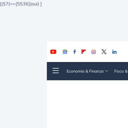
[(57|=={5536}|oui)
]
Economia & Finanza
Fisco 