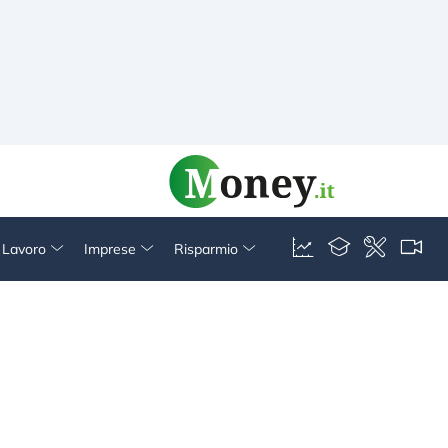
& Lavoro
Imprese
Risparmio