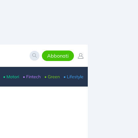
Abbonati
• Motori
• Fintech
• Green
• Lifestyle