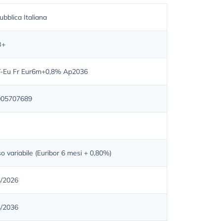
bblica Italiana
B+
-Eu Fr Eur6m+0,8% Ap2036
005707689
o variabile (Euribor 6 mesi + 0,80%)
4/2026
4/2036