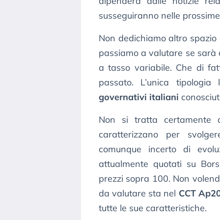
dipenderà dalle notizie rela
susseguiranno nelle prossime
Non dedichiamo altro spazio a
passiamo a valutare se sarà 
a tasso variabile. Che di f
passato. L’unica tipologia l
governativi italiani
conosciut
Non si tratta certamente d
caratterizzano per svolge
comunque incerto di evoluz
attualmente quotati su Bors
prezzi sopra 100. Non volendo
da valutare sta nel
CCT Ap2
tutte le sue caratteristiche.