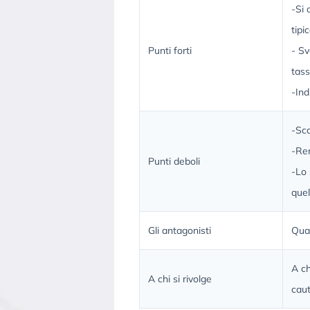
-Si 
tipic
Punti forti
- Sv
tass
-Ind
-Sc
-Ren
Punti deboli
-Lo 
quel
Gli antagonisti
Quas
A ch
A chi si rivolge
caut