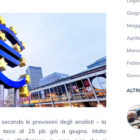
Lugli
Giug
Magg
April
Marz
Febbr
Genn
ALTR
econdo le previsioni degli analisti – la
 tassi di 25 pb già a giugno. Molto