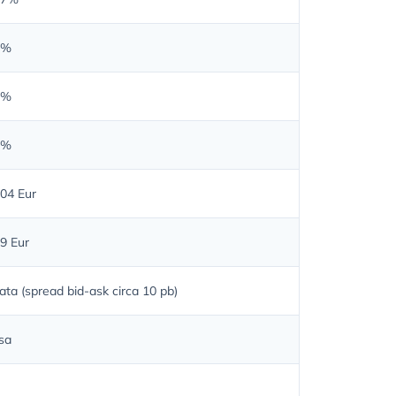
3%
5%
2%
,04 Eur
99 Eur
ata (spread bid-ask circa 10 pb)
sa