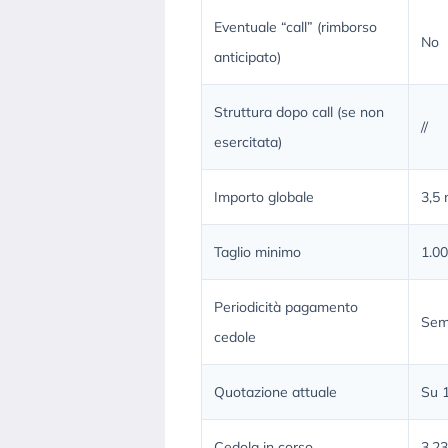
Eventuale “call” (rimborso
No
anticipato)
Struttura dopo call (se non
//
esercitata)
Importo globale
3,5 
Taglio minimo
1.0
Periodicità pagamento
Seme
cedole
Quotazione attuale
Su 1
Cedola in corso
3,2