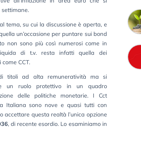
tive all’inflazione in area euro che si
 settimane.
l tema, su cui la discussione è aperta, e
quella un’occasione per puntare sui bond
atto non sono più così numerosi come in
iquida di t.v. resta infatti quella dei
i come CCT.
i titoli ad alta remuneratività ma si
re un ruolo protettivo in un quadro
ione delle politiche monetarie. I Cct
a Italiana sono nove e quasi tutti con
 accettare questa realtà l’unica opzione
036
, di recente esordio. Lo esaminiamo in