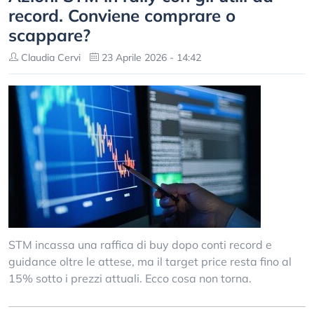
record. Conviene comprare o
scappare?
Claudia Cervi
23 Aprile 2026 - 14:42
STM incassa una raffica di buy dopo conti record e
guidance oltre le attese, ma il target price resta fino al
15% sotto i prezzi attuali. Ecco cosa non torna.