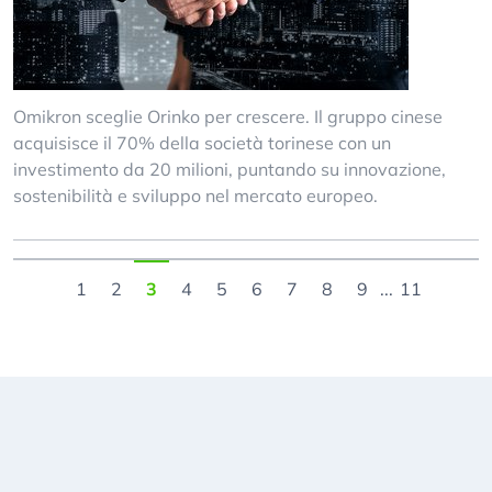
Omikron sceglie Orinko per crescere. Il gruppo cinese
acquisisce il 70% della società torinese con un
investimento da 20 milioni, puntando su innovazione,
sostenibilità e sviluppo nel mercato europeo.
1
2
3
4
5
6
7
8
9
...
11