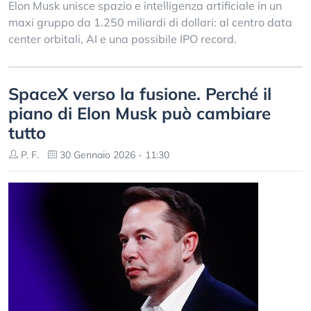
Elon Musk unisce spazio e intelligenza artificiale in un
maxi gruppo da 1.250 miliardi di dollari: al centro data
center orbitali, AI e una possibile IPO record.
SpaceX verso la fusione. Perché il
piano di Elon Musk può cambiare
tutto
P. F.
30 Gennaio 2026 - 11:30