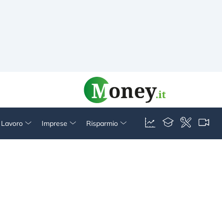
& Lavoro
Imprese
Risparmio