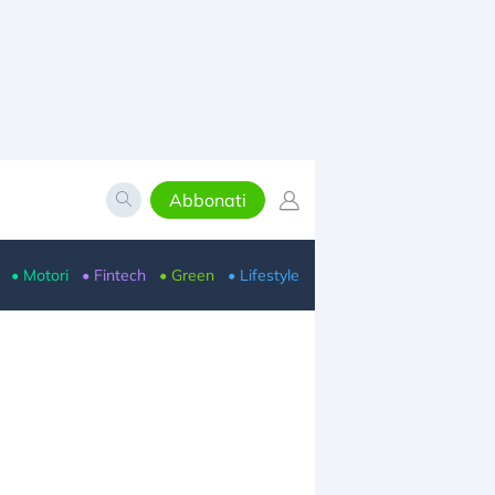
Abbonati
• Motori
• Fintech
• Green
• Lifestyle