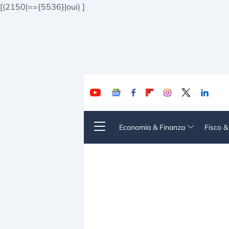
[(2150|=={5536}|oui)
]
Economia & Finanza
Fisco 