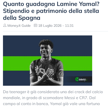
Quanto guadagna Lamine Yamal?
Stipendio e patrimonio della stella
della Spagna
Money.it Guide
18 Luglio 2026 - 11:31
Da teenager è già considerato uno dei crack del calcio
mondiale, in grado di scomodare Messi e CR7. Dal
campo al conto in banca, Yamal già vale una fortuna