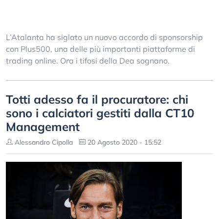
L’Atalanta ha siglato un nuovo accordo di sponsorship
con Plus500, una delle più importanti piattaforme di
trading online. Ora i tifosi della Dea sognano.
Totti adesso fa il procuratore: chi
sono i calciatori gestiti dalla CT10
Management
Alessandro Cipolla
20 Agosto 2020 - 15:52