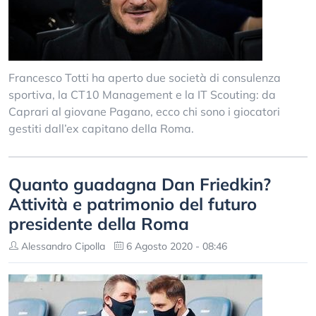
Francesco Totti ha aperto due società di consulenza
sportiva, la CT10 Management e la IT Scouting: da
Caprari al giovane Pagano, ecco chi sono i giocatori
gestiti dall’ex capitano della Roma.
Quanto guadagna Dan Friedkin?
Attività e patrimonio del futuro
presidente della Roma
Alessandro Cipolla
6 Agosto 2020 - 08:46