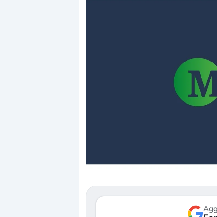
Dalle valutazioni estreme alla
«La mia vit
correzione. Cosa sta guidando il
in preda a
repricing degli asset?
della bolla
Gli investitori stanno finalmente
Il crollo de
mostrando segni di stanchezza
Kospi, mentr
verso le (…)
30 luglio 2026
Agg
3 agosto 2026