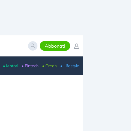
Abbonati
• Motori
• Fintech
• Green
• Lifestyle