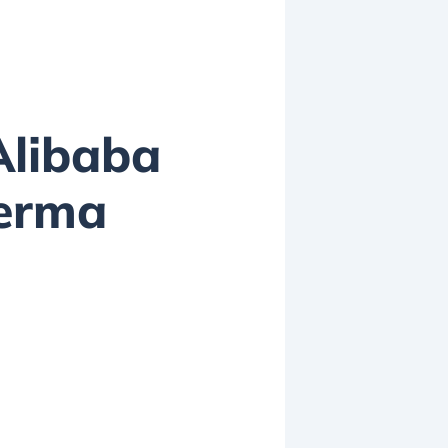
Alibaba
ferma