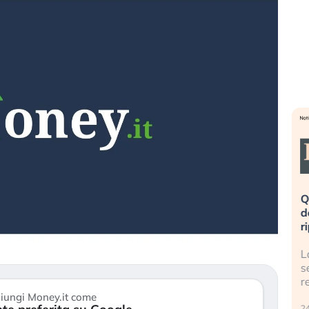
a è rovinata». Investitori
Quando la finanza pesa più
l panico dopo lo scoppio
dell’economia reale. L’America
 AI
ripetendo gli errori del 2008?
lla bolla AI travolge il
La ricchezza mondiale cresce,
e gli investitori retail (…)
sempre più sganciata dall’ec
reale. (…)
iungi Money.it come
24 luglio 2026