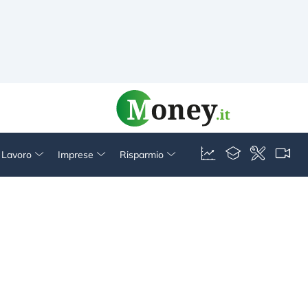
& Lavoro
Imprese
Risparmio