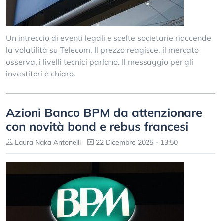
Un intreccio di eventi legali e scelte societarie riaccende
la volatilità su Telecom. Il prezzo reagisce, il mercato
osserva, i livelli tecnici parlano. Il messaggio per gli
investitori è chiaro.
Azioni Banco BPM da attenzionare
con novità bond e rebus francesi
Laura Naka Antonelli
22 Dicembre 2025 - 13:50