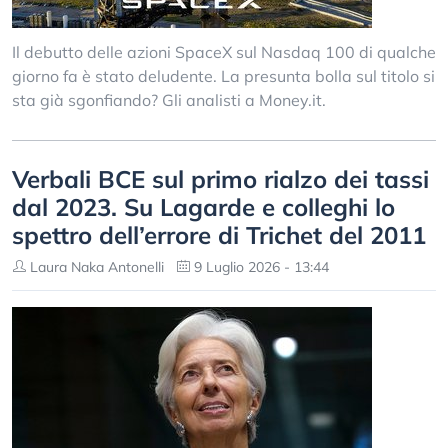
Il debutto delle azioni SpaceX sul Nasdaq 100 di qualche
giorno fa è stato deludente. La presunta bolla sul titolo si
sta già sgonfiando? Gli analisti a Money.it.
Verbali BCE sul primo rialzo dei tassi
dal 2023. Su Lagarde e colleghi lo
spettro dell’errore di Trichet del 2011
Laura Naka Antonelli
9 Luglio 2026 - 13:44