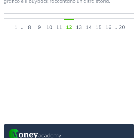
grafico e il buyback raccontano un’altra storia.
1
...
8
9
10
11
12
13
14
15
16
...
20