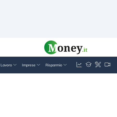
& Lavoro
Imprese
Risparmio