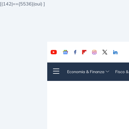
[(142|=={5536}|oui)
]
Economia & Finanza
Fisco 