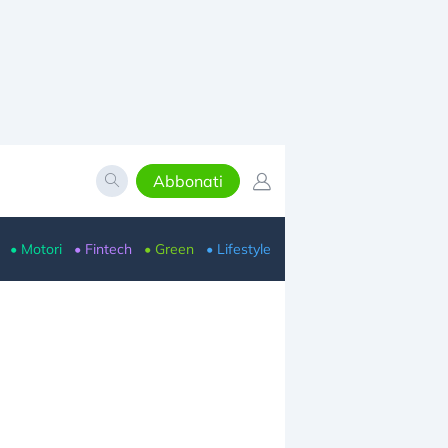
Abbonati
• Motori
• Fintech
• Green
• Lifestyle