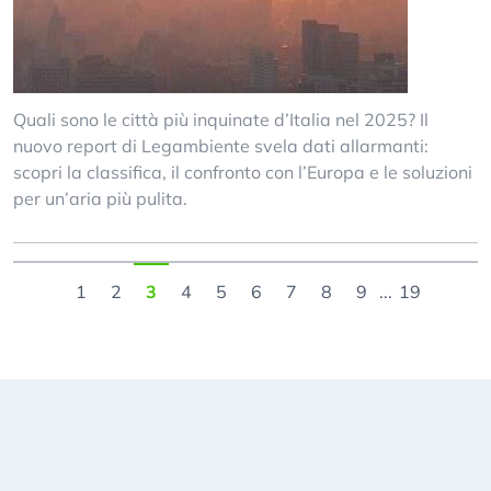
Quali sono le città più inquinate d’Italia nel 2025? Il
nuovo report di Legambiente svela dati allarmanti:
scopri la classifica, il confronto con l’Europa e le soluzioni
per un’aria più pulita.
1
2
3
4
5
6
7
8
9
...
19