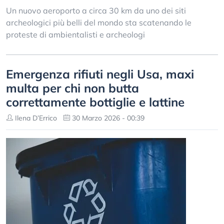
Un nuovo aeroporto a circa 30 km da uno dei siti
archeologici più belli del mondo sta scatenando le
proteste di ambientalisti e archeologi
Emergenza rifiuti negli Usa, maxi
multa per chi non butta
correttamente bottiglie e lattine
Ilena D’Errico
30 Marzo 2026 - 00:39