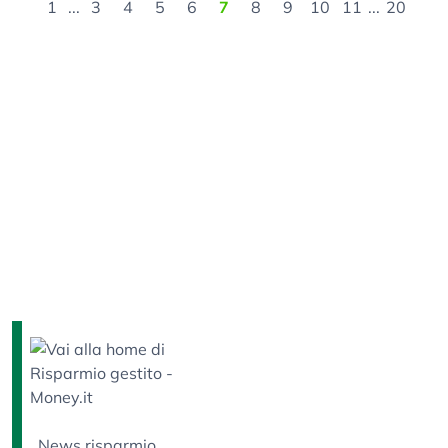
1
...
3
4
5
6
7
8
9
10
11
...
20
News risparmio