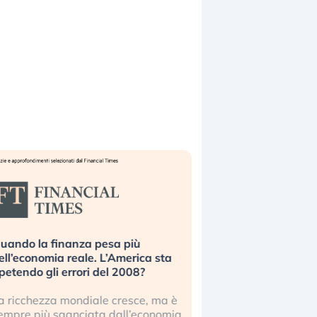
uando la finanza pesa più
Russia e Cina pronti
ell’economia reale. L’America sta
Starlink. Gli investit
ipetendo gli errori del 2008?
sottovalutando il ris
a ricchezza mondiale cresce, ma è
Gli investitori tech c
empre più sganciata dall’economia
ignorare il rischio geop