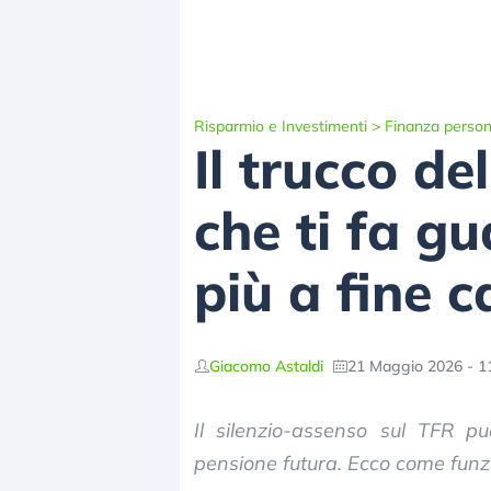
Risparmio e Investimenti
>
Finanza person
Il trucco d
che ti fa g
più a fine c
Giacomo Astaldi
21 Maggio 2026 - 1
Il silenzio-assenso sul TFR pu
pensione futura. Ecco come funzi