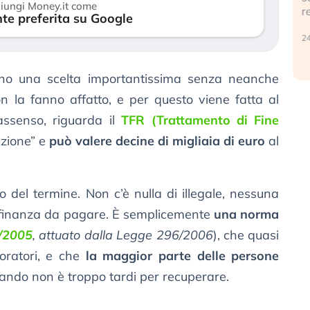
iungi Money.it come
r
te preferita su Google
30 luglio 2026
24
 fanno una scelta importantissima senza neanche
n la fanno affatto, e per questo viene fatta al
-assenso, riguarda il
TFR (Trattamento di Fine
azione” e
può valere decine di migliaia di euro
al
 del termine. Non c’è nulla di illegale, nessuna
i finanza da pagare. È semplicemente
una norma
2/2005
, attuato dalla Legge 296/2006
), che quasi
oratori, e che
la maggior parte delle persone
ndo non è troppo tardi per recuperare.