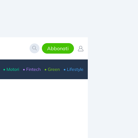
Abbonati
• Motori
• Fintech
• Green
• Lifestyle