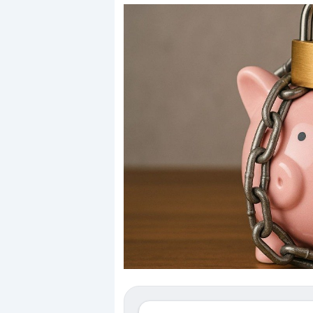
Dalle valutazioni estr
correzione. Cosa sta g
repricing degli asset?
Gli investitori stanno 
mostrando segni di s