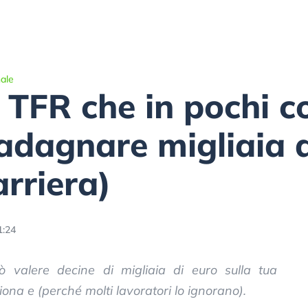
ale
el TFR che in pochi 
uadagnare migliaia d
arriera)
1:24
ò valere decine di migliaia di euro sulla tua
ona e (perché molti lavoratori lo ignorano).