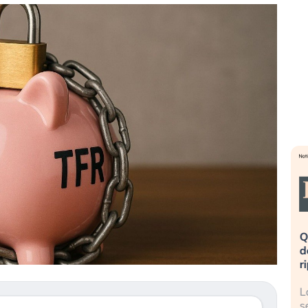
eme alla
«La mia vita è rovinata». Investitori
Q
uidando il
in preda al panico dopo lo scoppio
d
della bolla AI
r
finalmente
Il crollo della bolla AI travolge il
L
tanchezza
Kospi, mentre gli investitori retail (…)
s