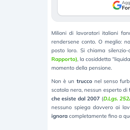
Agg
verso le (…)
Fon
3 agosto 2026
Milioni di lavoratori italiani
rendersene conto. O meglio: no
posto loro. Si chiama silenzio
Rapporto)
, la cosiddetta “liquid
momento della pensione.
Non è un
trucco
nel senso furbo
scatola nera, nessun esperto d
che esiste dal 2007
(
D.Lgs. 25
nessuno spiega davvero ai lav
ignora
completamente fino a qua