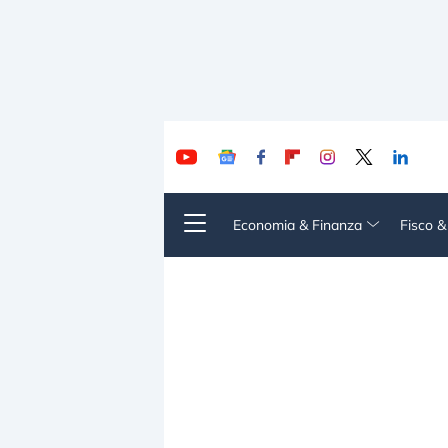
Economia & Finanza
Fisco 