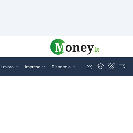
& Lavoro
Imprese
Risparmio