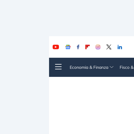
Economia & Finanza
Fisco 