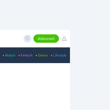
Abbonati
• Motori
• Fintech
• Green
• Lifestyle