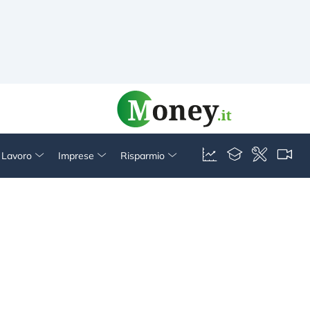
& Lavoro
Imprese
Risparmio