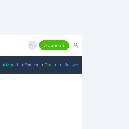
Abbonati
• Motori
• Fintech
• Green
• Lifestyle