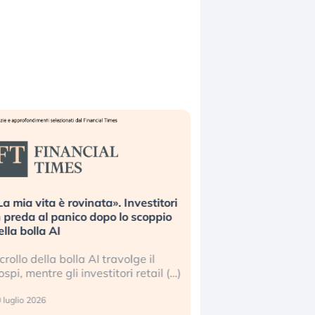
La mia vita è rovinata». Investitori
Quando la finanza p
n preda al panico dopo lo scoppio
dell’economia reale. 
ella bolla AI
ripetendo gli errori 
l crollo della bolla AI travolge il
La ricchezza mondial
ospi, mentre gli investitori retail (…)
sempre più sganciata
reale. (…)
 luglio 2026
24 luglio 2026