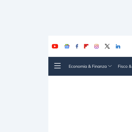
Economia & Finanza
Fisco 