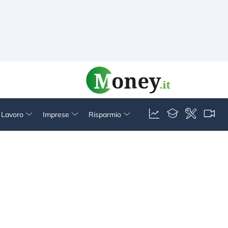
& Lavoro
Imprese
Risparmio