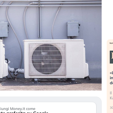
Dalle valutazioni estreme alla
«
correzione. Cosa sta guidando il
i
repricing degli asset?
d
Gli investitori stanno finalmente
I
mostrando segni di stanchezza
K
verso le (…)
30
iungi Money.it come
3 agosto 2026