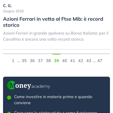
C. G.
Giugno 2018
Azioni Ferrari in vetta al Ftse Mib: è record
storico
Azioni Ferrari in grande spolvero su Borsa Italiana: per il
Cavallino è ancora una volta record storico.
1
...
35
36
37
38
39
40
41
42
43
...
47
Come investire in materie prime e quando
conviene
Cosa sono le criptovalute e come funzionano