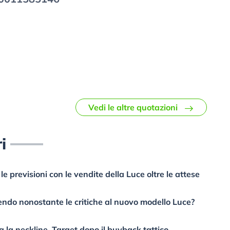
Vedi le altre quotazioni
i
e previsioni con le vendite della Luce oltre le attese
salendo nonostante le critiche al nuovo modello Luce?
a la neckline. Target dopo il buyback tattico