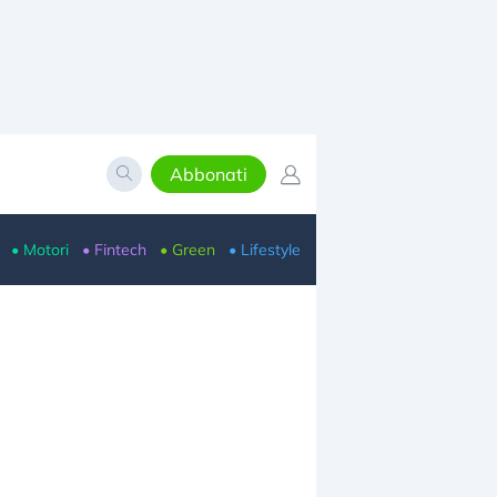
Abbonati
• Motori
• Fintech
• Green
• Lifestyle