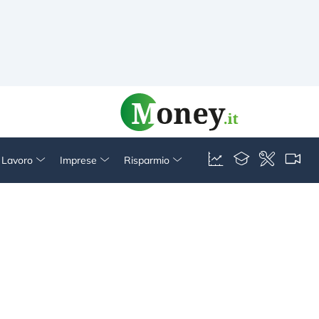
& Lavoro
Imprese
Risparmio