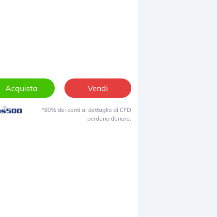
Acquista
Vendi
*80% dei conti al dettaglio di CFD
perdono denaro.