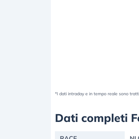
*I dati intraday e in tempo reale sono tratt
Dati completi F
RACE
NL