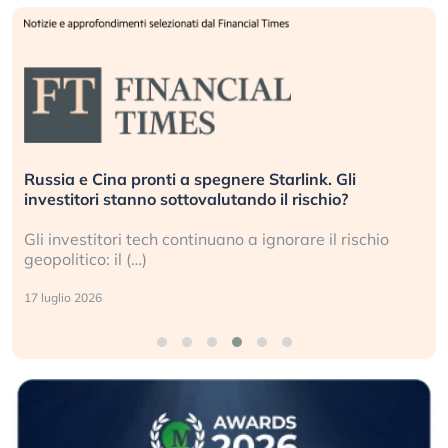
link. Gli
La grande operazione di insabbiament
rischio?
center per l’AI, spiegata sul Financial
are il rischio
Le regole sulla trasparenza sembrano 
i data center e le big (…)
9 luglio 2026