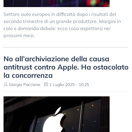
Settore auto europeo in difficoltà dopo i risultati del
secondo trimestre di un grande produttore. Margini in
calo e domanda debole: ecco cosa aspettarsi nei
prossimi mesi.
No all’archiviazione della causa
antitrust contro Apple. Ha ostacolato
la concorrenza
Giorgia Paccione
1 Luglio 2025 - 10:25