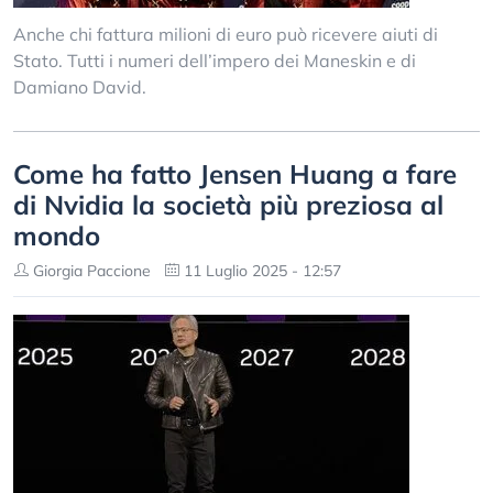
Anche chi fattura milioni di euro può ricevere aiuti di
Stato. Tutti i numeri dell’impero dei Maneskin e di
Damiano David.
Come ha fatto Jensen Huang a fare
di Nvidia la società più preziosa al
mondo
Giorgia Paccione
11 Luglio 2025 - 12:57