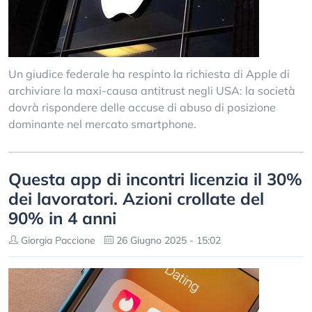
Un giudice federale ha respinto la richiesta di Apple di
archiviare la maxi-causa antitrust negli USA: la società
dovrà rispondere delle accuse di abuso di posizione
dominante nel mercato smartphone.
Questa app di incontri licenzia il 30%
dei lavoratori. Azioni crollate del
90% in 4 anni
Giorgia Paccione
26 Giugno 2025 - 15:02