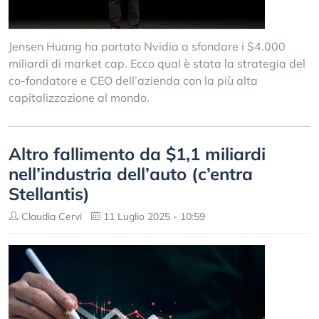
Jensen Huang ha portato Nvidia a sfondare i $4.000
miliardi di market cap. Ecco qual è stata la strategia del
co-fondatore e CEO dell’azienda con la più alta
capitalizzazione al mondo.
Altro fallimento da $1,1 miliardi
nell’industria dell’auto (c’entra
Stellantis)
Claudia Cervi
11 Luglio 2025 - 10:59