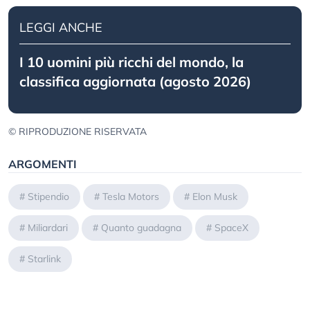
LEGGI ANCHE
I 10 uomini più ricchi del mondo, la
classifica aggiornata (agosto 2026)
© RIPRODUZIONE RISERVATA
ARGOMENTI
#
Stipendio
#
Tesla Motors
#
Elon Musk
#
Miliardari
#
Quanto guadagna
#
SpaceX
#
Starlink