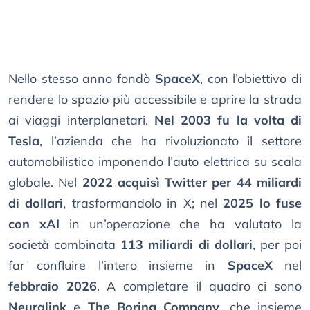
Nello stesso anno fondò
SpaceX
, con l’obiettivo di
rendere lo spazio più accessibile e aprire la strada
ai viaggi interplanetari.
Nel 2003 fu la volta di
Tesla
, l’azienda che ha rivoluzionato il settore
automobilistico imponendo l’auto elettrica su scala
globale. Nel
2022 acquisì Twitter per 44 miliardi
di dollari
, trasformandolo in X; nel
2025 lo fuse
con xAI
in un’operazione che ha valutato la
società combinata
113 miliardi di dollari
, per poi
far confluire l’intero insieme in
SpaceX
nel
febbraio 2026
. A completare il quadro ci sono
Neuralink
e
The Boring Company
, che insieme