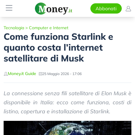
Abbonati
Tecnologia
>
Computer e Internet
Come funziona Starlink e
quanto costa l’internet
satellitare di Musk
Money.it Guide
25 Maggio 2026 - 17:06
La connessione senza fili satellitare di Elon Musk è
disponibile in Italia: ecco come funziona, costi di
listino, copertura e installazione di Starlink.