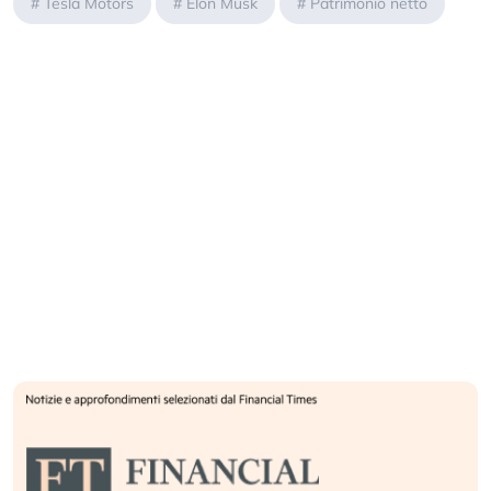
#
Tesla Motors
#
Elon Musk
#
Patrimonio netto