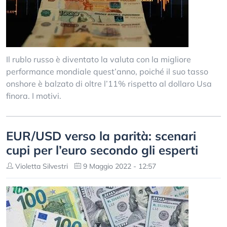
Il rublo russo è diventato la valuta con la migliore
performance mondiale quest’anno, poiché il suo tasso
onshore è balzato di oltre l’11% rispetto al dollaro Usa
finora. I motivi.
EUR/USD verso la parità: scenari
cupi per l’euro secondo gli esperti
Violetta Silvestri
9 Maggio 2022 - 12:57