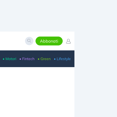
Abbonati
• Motori
• Fintech
• Green
• Lifestyle