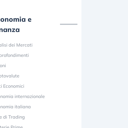
conomia e
inanza
lisi dei Mercati
profondimenti
oni
ptovalute
i Economici
nomia internazionale
nomia italiana
e di Trading
erie Prime