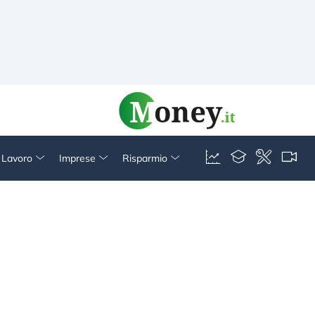
& Lavoro
Imprese
Risparmio