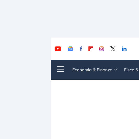
Economia & Finanza
Fisco 