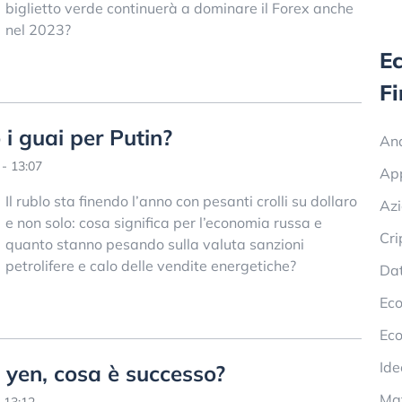
biglietto verde continuerà a dominare il Forex anche
nel 2023?
E
F
o i guai per Putin?
Ana
- 13:07
Ap
Il rublo sta finendo l’anno con pesanti crolli su dollaro
Azi
e non solo: cosa significa per l’economia russa e
Cri
quanto stanno pesando sulla valuta sanzioni
petrolifere e calo delle vendite energetiche?
Dat
Eco
Eco
Ide
o yen, cosa è successo?
Mat