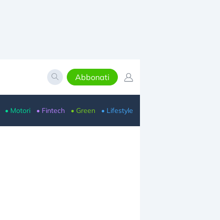
Abbonati
• Motori
• Fintech
• Green
• Lifestyle