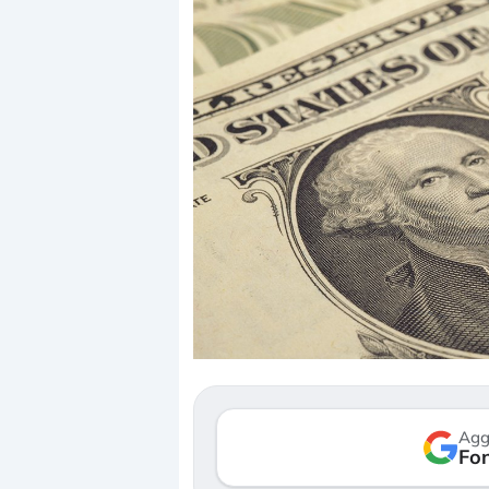
Dalle valutazioni estreme alla
«La mia
correzione. Cosa sta guidando il
in pre
repricing degli asset?
della b
Gli investitori stanno finalmente
Il crol
mostrando segni di stanchezza
Kospi, 
Agg
verso le (…)
Fon
30 luglio
3 agosto 2026