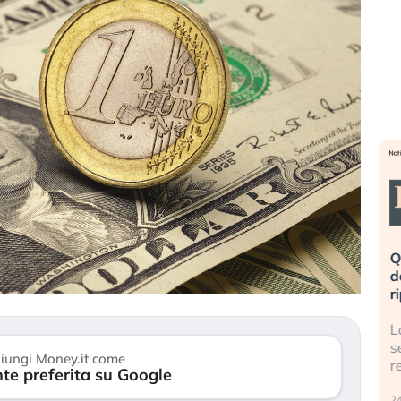
 vita è rovinata». Investitori
Quando la finanza pesa p
da al panico dopo lo scoppio
dell’economia reale. L’Ame
olla AI
ripetendo gli errori del 20
lo della bolla AI travolge il
La ricchezza mondiale cre
mentre gli investitori retail (…)
sempre più sganciata dal
iungi Money.it come
reale. (…)
te preferita su Google
 2026
24 luglio 2026