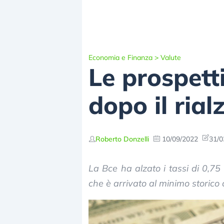
Economia e Finanza
>
Valute
Le prospett
dopo il rial
Roberto Donzelli
10/09/2022
31/0
La Bce ha alzato i tassi di 0,75 
che è arrivato al minimo storico c