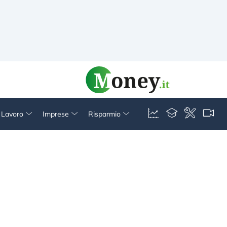
& Lavoro
Imprese
Risparmio