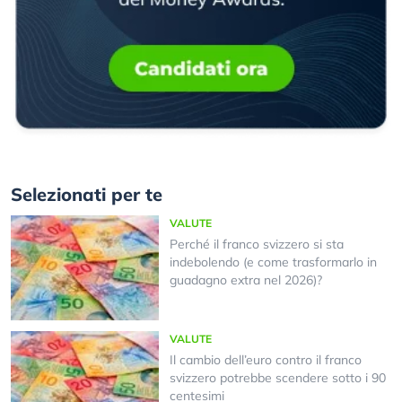
Selezionati per te
VALUTE
Perché il franco svizzero si sta
indebolendo (e come trasformarlo in
guadagno extra nel 2026)?
VALUTE
Il cambio dell’euro contro il franco
svizzero potrebbe scendere sotto i 90
centesimi