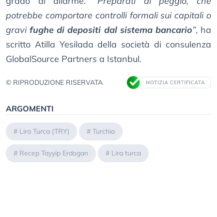
grado di allarme.
“Preparati al peggio, che
potrebbe comportare controlli formali sui capitali o
gravi
fughe di depositi dal sistema bancario
”
, ha
scritto Atilla Yesilada della società di consulenza
GlobalSource Partners a Istanbul.
© RIPRODUZIONE RISERVATA
ARGOMENTI
#
Lira Turca (TRY)
#
Turchia
#
Recep Tayyip Erdogan
#
Lira turca