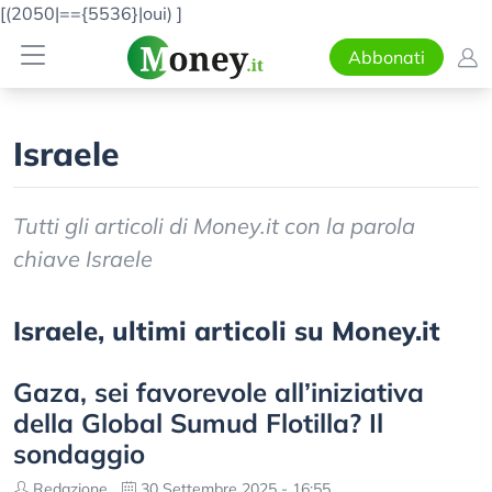
[(2050|=={5536}|oui)
]
Abbonati
Israele
Tutti gli articoli di Money.it con la parola
chiave Israele
Israele, ultimi articoli su Money.it
Gaza, sei favorevole all’iniziativa
della Global Sumud Flotilla? Il
sondaggio
Redazione
30 Settembre 2025 - 16:55