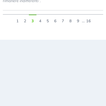
rimanere indifferenti”.
1
2
3
4
5
6
7
8
9
...
16