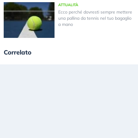
ATTUALITÀ
Ecco perché dovresti sempre mettere
una pallina da tennis nel tuo bagaglio
a mano
Correlato