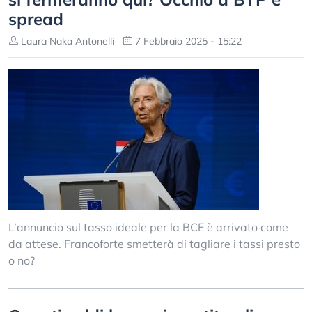
spread
Laura Naka Antonelli
7 Febbraio 2025 - 15:22
L’annuncio sul tasso ideale per la BCE è arrivato come
da attese. Francoforte smetterà di tagliare i tassi presto
o no?