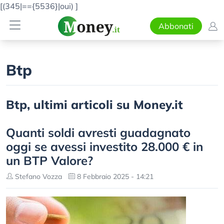
[(345|=={5536}|oui)
]
Abbonati
Btp
Btp, ultimi articoli su Money.it
Quanti soldi avresti guadagnato
oggi se avessi investito 28.000 € in
un BTP Valore?
Stefano Vozza
8 Febbraio 2025 - 14:21