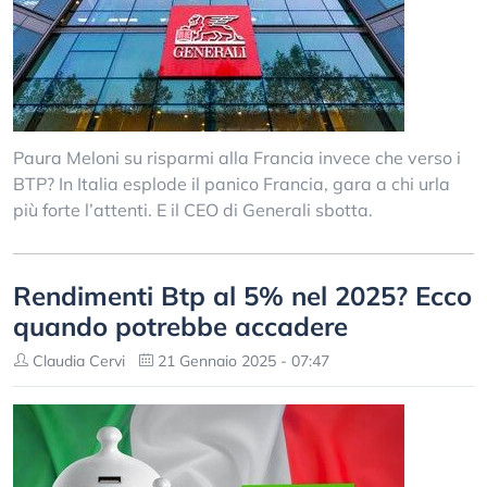
Paura Meloni su risparmi alla Francia invece che verso i
BTP? In Italia esplode il panico Francia, gara a chi urla
più forte l’attenti. E il CEO di Generali sbotta.
Rendimenti Btp al 5% nel 2025? Ecco
quando potrebbe accadere
Claudia Cervi
21 Gennaio 2025 - 07:47