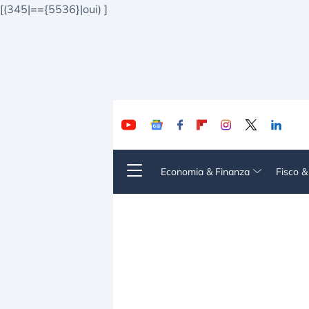
[(345|=={5536}|oui)
]
Economia & Finanza
Fisco 