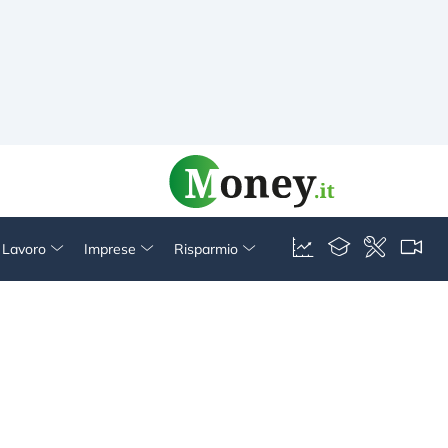
& Lavoro
Imprese
Risparmio