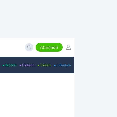
Abbonati
• Motori
• Fintech
• Green
• Lifestyle