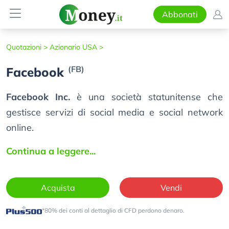
Abbonati
Quotazioni >
Azionario USA >
(FB)
Facebook
Facebook Inc.
è una società statunitense che
gestisce servizi di social media e social network
online.
Continua a leggere...
Acquista
Vendi
*80% dei conti al dettaglio di CFD perdono denaro.