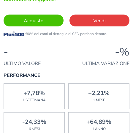
Acquista
Vendi
*80% dei conti al dettaglio di CFD perdono denaro.
-
-%
ULTIMO VALORE
ULTIMA VARIAZIONE
PERFORMANCE
+7,78%
+2,21%
1 SETTIMANA
1 MESE
-24,33%
+64,89%
6 MESI
1 ANNO