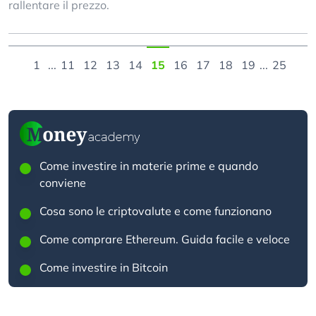
rallentare il prezzo.
1
...
11
12
13
14
15
16
17
18
19
...
25
Come investire in materie prime e quando
conviene
Cosa sono le criptovalute e come funzionano
Come comprare Ethereum. Guida facile e veloce
Come investire in Bitcoin