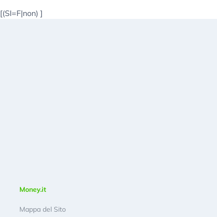
[(SI=F|non)
]
Money.it
Mappa del Sito